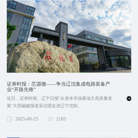
证券时报：芯源微——争当辽沈集成电路装备产
业“开路先锋”
近日，证券时报、辽宁日报“从资本市场看地方高质量发
展”大型融媒报道采访团走进辽宁沈阳...
2025-06-25
2183